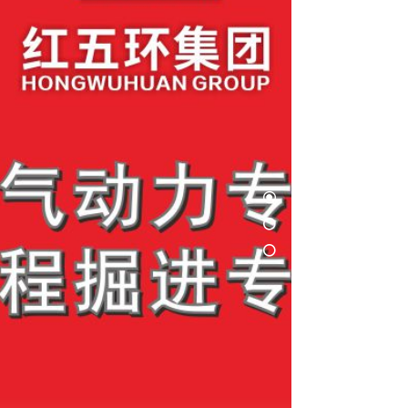
浙ICP备05006489号
本网站由阿里云提供云计算及安全服务
Powered by 万网