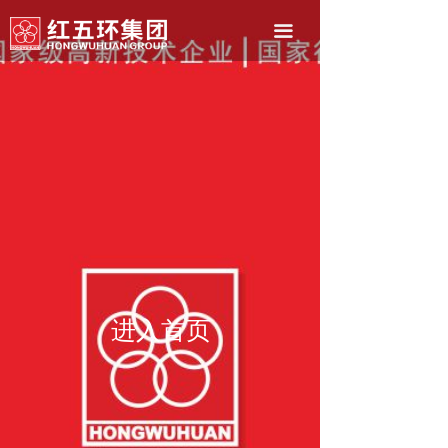
首页
끀
走进红五环
业务领域
研发制造
新闻中心
共谋发展
联系我们
进入首页