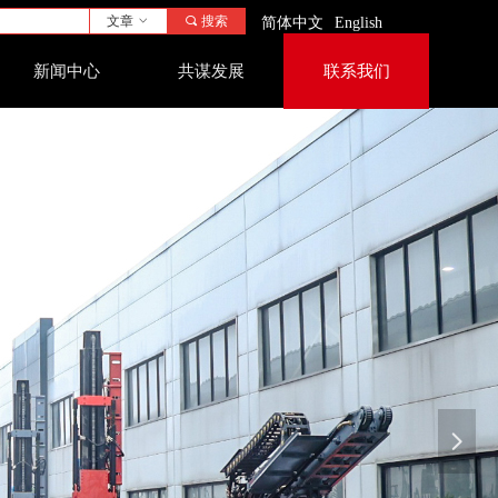
文章
ꀁ
끠
搜索
简体中文
English
新闻中心
共谋发展
联系我们
넲